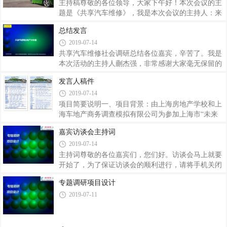
核整体团队负责小组人员管理和考核组长带领团队完
主持稿尊敬的各位领导，大家下午好！本次会议的主
成以下任务负责现场秩序安全管理和人员协调，当其
题是《共享汽车维修》，我是本次会议的主持人：来
他团队人员不足时安排自己团队人员替补制定现场总
自上海市房地产学校的朱一波。在我们的生活中有许
总结发言
体目标，按团队职责分配并监督执行制定整体考核政
多可以共享的东西，比如说共享单车、共享充电宝等
2019-07-14
策，把握发展方向，监督各部门政策细节。制定整体
等，那么共享汽车维修又是什么样的形式呢？和他们
战略，适时调整，提高整体团队效率二组 现场
之间又有什么相似和不同的呢？那么就由我们五组的
共享汽车维修社会调研总结各位嘉宾，辛苦了。我是
组长来介绍一下，我们掌声欢迎。感谢这位组长的介
本次活动的主持人蒯杰强，非常感谢大家毫无保留的
绍，那么听完了他的介绍，相信大家对于共享汽车维
与我们分享了你们在用车过程遇到的困境和对行业的
发言人稿件
修已经有所了解了，但是想必心中还是有所疑问的，
期望，下面我对绿色环保共享汽服——共享汽修社会
2019-07-14
不过我们还请来了几位专业人士，相信他们一定能为
调研活动的现场咨询活动做一下简单的总结。刚才会
我们答疑解惑，接下来就到了我们的专家问答
议中，我们同事已经做好了完整的记录；会后我们会
项目简要说明一、项目背景：由上海房地产学校和上
做详细的整理，对应行业的现状进行深度分析，向有
海车地产商务调查模拟有限公司为参加上海市“未来
关部门、行业和企业提出有价值的改善建议。我听下
杯”中学生社会实践绿色环保共享汽服《共享汽修大
嘉宾访谈会主持词
来大体有这么几点，没有说对的请大家举手发言更
调研》而进行社会实践调查一系列活动二、项目概
2019-07-14
正。：1、2、3、最后感谢各位嘉宾的来到我们的咨
况：于2019年7月8日已进行过调查前培训工作于2019
询现场，作为祖国未来的主人，我们不会辜负大家
年7月14日准备进行《共享汽修大调研》三、项目说
主持词尊敬的各位嘉宾们，您们好。访谈会马上就要
明：为了能更好的引领阶段中职学生深入社会、了解
开始了，为了保证访谈会的顺利进行，请将手机关闭
国情，培育和践行社会主义核心价值观，增强责任意
或者调整为震动模式，谢谢各位的配合。我是此次访
专题调研项目设计
识、创新精神和实践能力，坚定跟党走中国特色社会
谈会的主持人XXX。很荣幸能够邀请到各位参加此次
2019-07-11
主义道路的理想信念。“绿”动—房校“四叶草”青年志
的访谈会，感谢各位能够从百忙之中抽出宝贵的时间
愿服务团队与上海宝山车洋职业技术培训学校
来参加本次访谈会。我们是“绿”动—房校“四叶草”青
年志愿服务团队，我们正在进行有关“绿色环保汽车
服务——共享汽修”项目调查研究，这里是我们针对