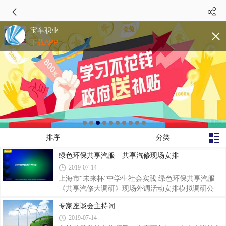
宝车职业
下载APP
排序
分类
绿色环保共享汽服—共享汽修现场安排
2019-07-14
上海市“未来杯”中学生社会实践 绿色环保共享汽服
《共享汽修大调研》现场外调活动安排模拟调研公
司：上海车地产商务调查模拟有限公司现场活动组织
专家座谈会主持词
架构人员安排：一组 总负责人：蒯杰强 模拟调研公
2019-07-14
司总经理总体保证项目运营，负责所有项目审批，考